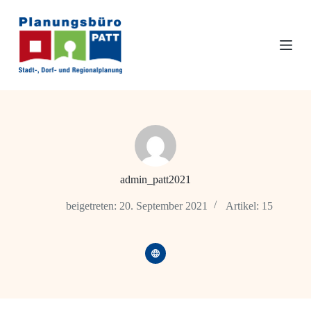
Z
u
m
I
n
h
a
l
t
s
p
r
i
n
admin_patt2021
g
e
beigetreten: 20. September 2021
Artikel: 15
n