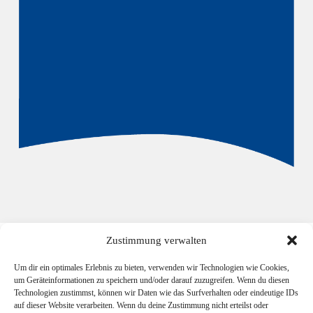
Zustimmung verwalten
Um dir ein optimales Erlebnis zu bieten, verwenden wir Technologien wie Cookies,
Planungsbüro Patt
um Geräteinformationen zu speichern und/oder darauf zuzugreifen. Wenn du diesen
Schillerstraße 15
Technologien zustimmst, können wir Daten wie das Surfverhalten oder eindeutige IDs
21335 Lüneburg
auf dieser Website verarbeiten. Wenn du deine Zustimmung nicht erteilst oder