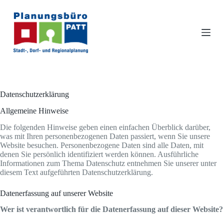
Z
u
m
I
n
h
a
l
t
s
Datenschutzerklärung
p
r
Allgemeine Hinweise
i
n
Die folgenden Hinweise geben einen einfachen Überblick darüber,
g
was mit Ihren personenbezogenen Daten passiert, wenn Sie unsere
e
Website besuchen. Personenbezogene Daten sind alle Daten, mit
n
denen Sie persönlich identifiziert werden können. Ausführliche
Informationen zum Thema Datenschutz entnehmen Sie unserer unter
diesem Text aufgeführten Datenschutzerklärung.
Datenerfassung auf unserer Website
Wer ist verantwortlich für die Datenerfassung auf dieser Website?