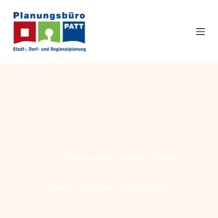
Z
u
m
I
n
h
a
l
t
s
p
r
i
n
g
e
n
Dorfentwicklung
,
Informelle Planung
Öffentliche Maßnahme Spielplatz Rohstorf