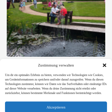
Salzhausen: Haus des Gastes
Zustimmung verwalten
Um dir ein optimales Erlebnis zu bieten, verwenden wir Technologien wie Cookies,
Planungsbüro Patt
um Geräteinformationen zu speichern und/oder darauf zuzugreifen. Wenn du diesen
Schillerstraße 15
Technologien zustimmst, können wir Daten wie das Surfverhalten oder eindeutige IDs
21335 Lüneburg
auf dieser Website verarbeiten. Wenn du deine Zustimmung nicht erteilst oder
zurückziehst, können bestimmte Merkmale und Funktionen beeinträchtigt werden.
mail
:
info@patt-plan.de
Akzeptieren
fon
:
04131 - 22 19 49 - 0